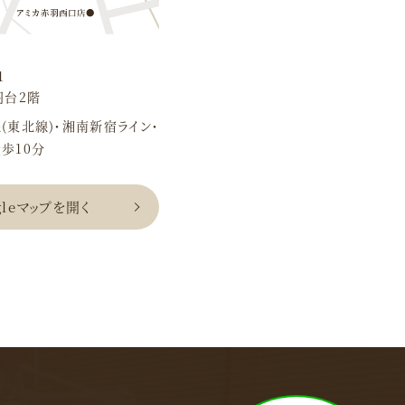
1
羽台2階
(東北線)・
湘南新宿ライン・
歩10分
gleマップを開く