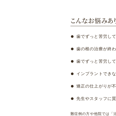
こんなお悩みあ
⻭でずっと苦労し
⻭の根の治療が終
⻭でずっと苦労し
インプラントでき
矯正の仕上がりが
先⽣やスタッフに
難症例の方や他院では「