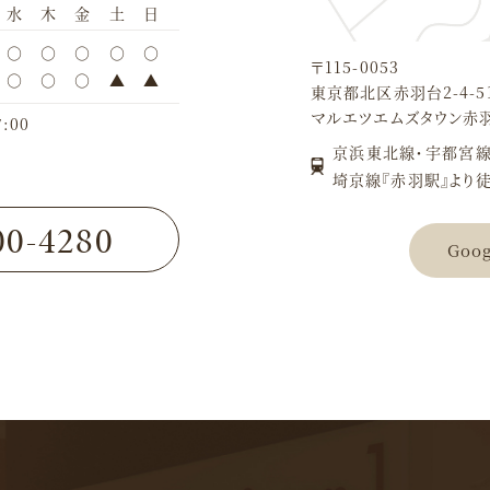
水
木
金
土
日
○
○
○
○
○
〒115-0053
○
○
○
▲
▲
東京都北区赤羽台2-4-5
マルエツエムズタウン赤
:00
京浜東北線・宇都宮線
埼京線『赤羽駅』より徒
00-4280
Goo